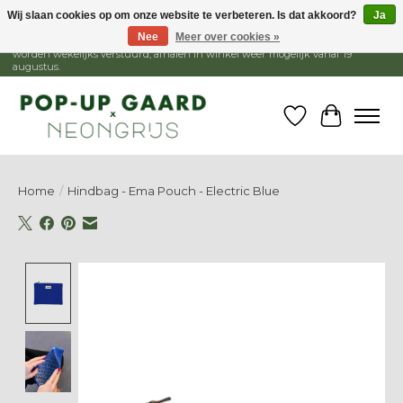
Wij slaan cookies op om onze website te verbeteren. Is dat akkoord?
Ja
Nee
Meer over cookies »
1 - 15 augustus is de winkel gesloten, webshop blijft open. Bestellingen
worden wekelijks verstuurd, afhalen in winkel weer mogelijk vanaf 19
augustus.
Verlanglijst
Winkelw
Home
/
Hindbag - Ema Pouch - Electric Blue
Product image slideshow Items