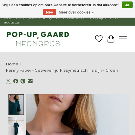
Wij slaan cookies op om onze website te verbeteren. Is dat akkoord?
Ja
Nee
Meer over cookies »
1 - 15 augustus is de winkel gesloten, webshop blijft open. Bestellingen
worden wekelijks verstuurd, afhalen in winkel weer mogelijk vanaf 19
augustus.
Verlanglijst
Winkelw
Home
/
Fenny Faber - Geweven jurk asymetrisch halslijn - Groen
Product image slideshow Items