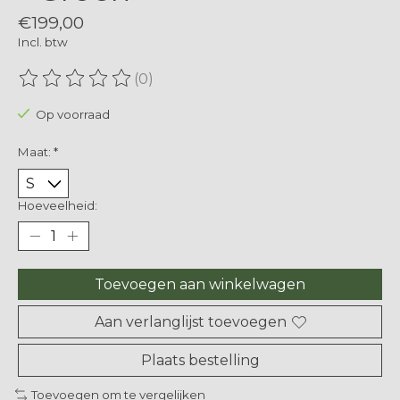
€199,00
Incl. btw
(0)
De beoordeling van dit product is
0
van de 5
Op voorraad
Maat:
*
Hoeveelheid:
Toevoegen aan winkelwagen
Aan verlanglijst toevoegen
Plaats bestelling
Toevoegen om te vergelijken