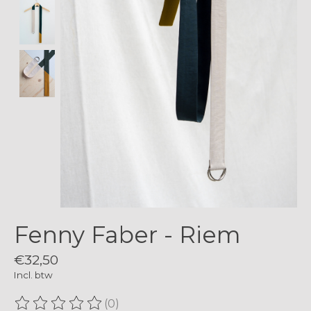
Fenny Faber - Riem
€32,50
Incl. btw
(0)
De beoordeling van dit product is
0
van de 5