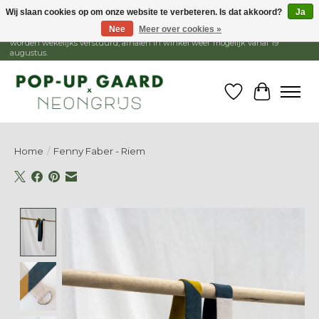
Wij slaan cookies op om onze website te verbeteren. Is dat akkoord?
Ja
Nee
Meer over cookies »
1 - 15 augustus is de winkel gesloten, webshop blijft open. Bestellingen
worden wekelijks verstuurd, afhalen in winkel weer mogelijk vanaf 19
augustus.
Verlanglijst
Winkelw
Home
/
Fenny Faber - Riem
Product image slideshow Items