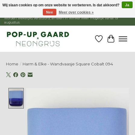
Wij slaan cookies op om onze website te verbeteren. Is dat akkoord?
Ja
Nee
Meer over cookies »
1 - 15 augustus is de winkel gesloten, webshop blijft open. Bestellingen
worden wekelijks verstuurd, afhalen in winkel weer mogelijk vanaf 19
augustus.
Verlanglijst
Winkelw
Home
/
Harm & Elke - Wandvaasje Square Cobalt 094
Product image slideshow Items