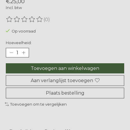
€25,00
Incl. btw
(0)
De beoordeling van dit product is
0
van de 5
Op voorraad
Hoeveelheid:
Toevoegen aan winkelwagen
Aan verlanglijst toevoegen
Plaats bestelling
Toevoegen om te vergelijken