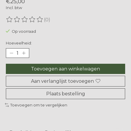
€25,00
Incl. btw
(0)
De beoordeling van dit product is
0
van de 5
Op voorraad
Hoeveelheid:
Toevoegen aan winkelwagen
Aan verlanglijst toevoegen
Plaats bestelling
Toevoegen om te vergelijken