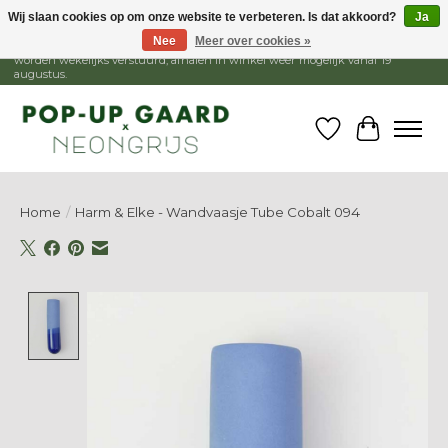
Wij slaan cookies op om onze website te verbeteren. Is dat akkoord?
Ja
Nee
Meer over cookies »
1 - 15 augustus is de winkel gesloten, webshop blijft open. Bestellingen
worden wekelijks verstuurd, afhalen in winkel weer mogelijk vanaf 19
augustus.
Verlanglijst
Winkelw
Home
/
Harm & Elke - Wandvaasje Tube Cobalt 094
Product image slideshow Items