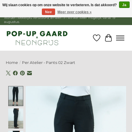
Wij slaan cookies op om onze website te verbeteren. Is dat akkoord?
Ja
Nee
Meer over cookies »
1 - 15 augustus is de winkel gesloten, webshop blijft open. Bestellingen
worden wekelijks verstuurd, afhalen in winkel weer mogelijk vanaf 19
augustus.
Verlanglijst
Winkelw
Home
/
Per Atelier - Pants 02 Zwart
Product image slideshow Items