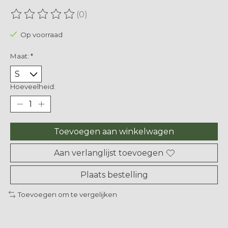
(0)
De beoordeling van dit product is
0
van de 5
Op voorraad
Maat:
*
Hoeveelheid:
Toevoegen aan winkelwagen
Aan verlanglijst toevoegen
Plaats bestelling
Toevoegen om te vergelijken