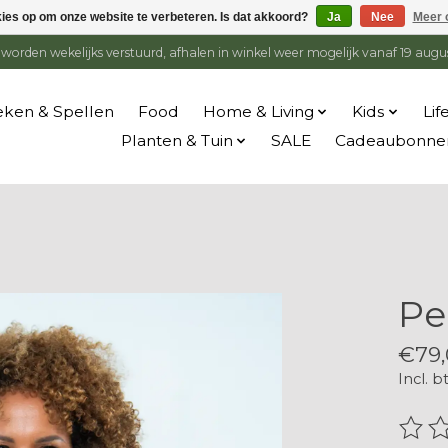
kies op om onze website te verbeteren. Is dat akkoord?
Ja
Nee
Meer 
en worden wekelijks verstuurd, afhalen in winkel weer mogelijk vanaf 19 augu
ken & Spellen
Food
Home & Living
Kids
Lif
Planten & Tuin
SALE
Cadeaubonne
Pe
€79,
Incl. b
De be