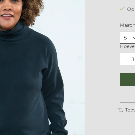
Op 
Maat:
*
Hoevee
Toev