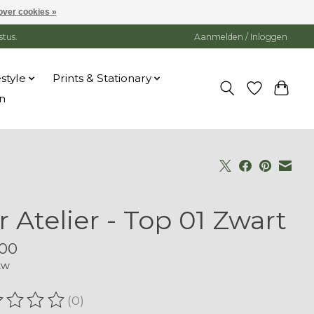
over cookies »
stus.
Aanmelden / Inloggen
estyle
Prints & Stationary
n
r Atelier - Top 01 Zwart
00
tw
(0)
oordeling van dit product is
0
van de 5