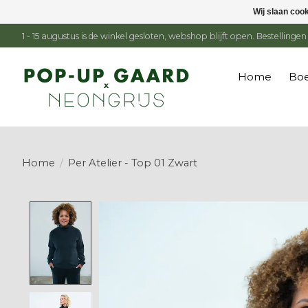
Wij slaan coo
1 - 15 augustus is de winkel gesloten, webshop blijft open. Bestelling
Home
Boe
Home
/
Per Atelier - Top 01 Zwart
Product image slideshow Items