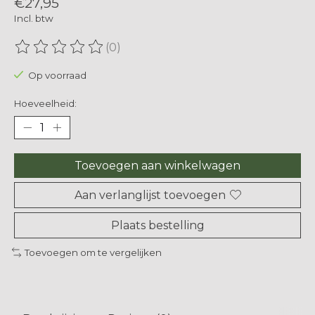
€27,95
Incl. btw
(0)
De beoordeling van dit product is
0
van de 5
Op voorraad
Hoeveelheid:
Toevoegen aan winkelwagen
Aan verlanglijst toevoegen
Plaats bestelling
Toevoegen om te vergelijken