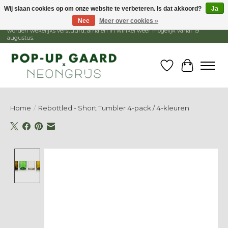
Wij slaan cookies op om onze website te verbeteren. Is dat akkoord?
Ja
Nee
Meer over cookies »
1 - 15 augustus is de winkel gesloten, webshop blijft open. Bestellingen
worden wekelijks verstuurd, afhalen in winkel weer mogelijk vanaf 19
augustus.
Verlanglijst
Winkelw
Home
/
Rebottled - Short Tumbler 4-pack / 4-kleuren
Product image slideshow Items