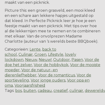
maakt van een picknick.
Picture this: een groen grasveld, een mooi kleed
en een schare aan lekkere hapjes uitgestald op
dat kleed. In Perfecte Picknick leer je hoe je een
feestje maakt van een picknick. Met tips over hoe
al die lekkernijen mee te nemen en te combineren
met elkaar. Van de onvolprezen Madame
Charlotte (auteur van ‘s werelds beste BBQboek).
Categorieën:
Lente
,
back to
school
,
Culinair
,
Groen
,
Lifestyle
,
lovely
lockdown
,
Nieuw
,
Nieuw!
,
Outdoor
,
Pasen
,
Voor de
doe het zelver
,
Voor de hobbykok
,
Voor de mooiste
moeder
,
Voor de natuur- en
dierenliefhebber
,
Voor de romanticus
,
Voor de
sportieveling
,
Voor jonge ouders
,
Voor opa en
oma
,
Voorjaarsfrisheid
Tags:
bos
,
buiten
,
cadeau
,
creatief
,
culinair
,
dewereldv