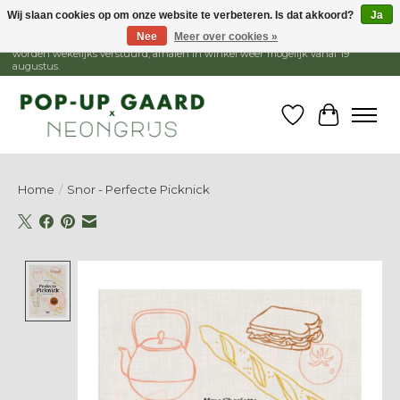
Wij slaan cookies op om onze website te verbeteren. Is dat akkoord?
Ja
Nee
Meer over cookies »
1 - 15 augustus is de winkel gesloten, webshop blijft open. Bestellingen
worden wekelijks verstuurd, afhalen in winkel weer mogelijk vanaf 19
augustus.
Verlanglijst
Winkelw
Home
/
Snor - Perfecte Picknick
Product image slideshow Items