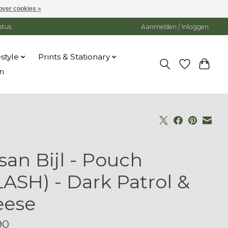
over cookies »
stus.
Aanmelden / Inloggen
estyle
Prints & Stationary
n
san Bijl - Pouch
LASH) - Dark Patrol &
eese
90