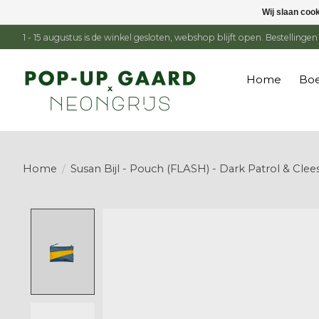
Wij slaan coo
1 - 15 augustus is de winkel gesloten, webshop blijft open. Bestelling
Home
Boe
Home
/
Susan Bijl - Pouch (FLASH) - Dark Patrol & Clee
Product image slideshow Items