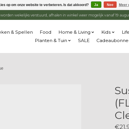
kies op om onze website te verbeteren. Is dat akkoord?
Ja
Nee
Meer 
en worden wekelijks verstuurd, afhalen in winkel weer mogelijk vanaf 19 augu
ken & Spellen
Food
Home & Living
Kids
Lif
Planten & Tuin
SALE
Cadeaubonne
se
Su
(F
Cl
€21,