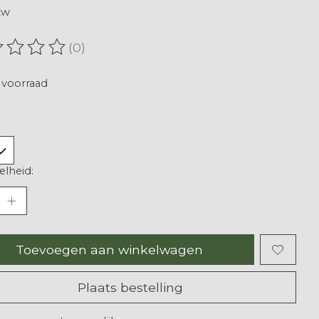
tw
(0)
oordeling van dit product is
0
van de 5
voorraad
lheid:
Toevoegen aan winkelwagen
Plaats bestelling