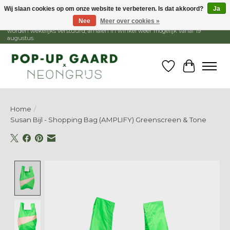
Wij slaan cookies op om onze website te verbeteren. Is dat akkoord?
Ja
Nee
Meer over cookies »
1 - 15 augustus is de winkel gesloten, webshop blijft open. Bestellingen
worden wekelijks verstuurd, afhalen in winkel weer mogelijk vanaf 19
augustus.
Verlanglijst
Winkelw
Home
/
Susan Bijl - Shopping Bag (AMPLIFY) Greenscreen & Tone
Product image slideshow Items