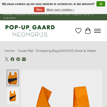
Wij slaan cookies op om onze website te verbeteren. Is dat akkoord?
Ja
Nee
Meer over cookies »
1 - 15 augustus is de winkel gesloten, webshop blijft open. Bestellingen
worden wekelijks verstuurd, afhalen in winkel weer mogelijk vanaf 19
augustus.
Verlanglijst
Winkelw
Home
/
Susan Bijl - Shopping Bag (INSIGHT) Arise & Water
Product image slideshow Items