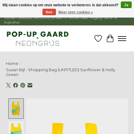
Wij slaan cookies op om onze website te verbeteren. Is dat akkoord?
Ja
Nee
Meer over cookies »
1 - 15 augustus is de winkel gesloten, webshop blijft open. Bestellingen
worden wekelijks verstuurd, afhalen in winkel weer mogelijk vanaf 19
augustus.
Verlanglijst
Winkelw
Home
/
Susan Bijl - Shopping Bag (UNTITLED) Sunflower & Holly
Green
Product image slideshow Items