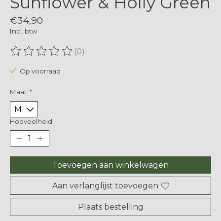
Sunflower & Holly Green
€34,90
Incl. btw
(0)
De beoordeling van dit product is
0
van de 5
Op voorraad
Maat:
*
Hoeveelheid:
Toevoegen aan winkelwagen
Aan verlanglijst toevoegen
Plaats bestelling