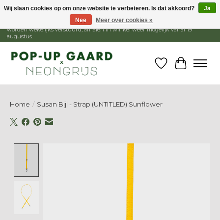
Wij slaan cookies op om onze website te verbeteren. Is dat akkoord?
Ja
Nee
Meer over cookies »
1 - 15 augustus is de winkel gesloten, webshop blijft open. Bestellingen
worden wekelijks verstuurd, afhalen in winkel weer mogelijk vanaf 19
augustus.
Verlanglijst
Winkelw
Home
/
Susan Bijl - Strap (UNTITLED) Sunflower
Product image slideshow Items