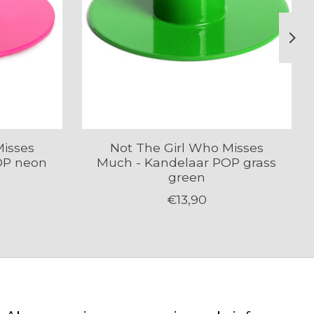
Misses
Not The Girl Who Misses
OP neon
Much - Kandelaar POP grass
green
€13,90