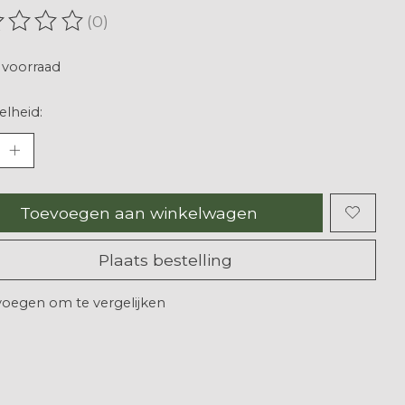
(0)
oordeling van dit product is
0
van de 5
voorraad
lheid:
Toevoegen aan winkelwagen
Plaats bestelling
oegen om te vergelijken