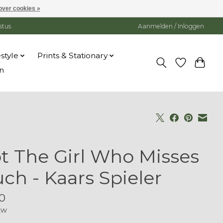
over cookies »
stus.
Aanmelden / Inloggen
estyle
Prints & Stationary
n
t The Girl Who Misses
ch - Kaars Spieler
0
tw