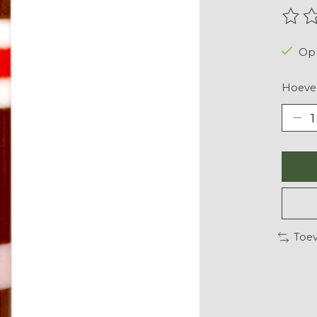
De be
Op 
Hoevee
Toev