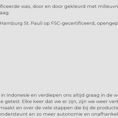
iceerde was, door en door gekleurd met milieuvrie
aag.
amburg St. Pauli op FSC-gecertificeerd, opengepo
 in Indonesië en verdiepen ons altijd graag in d
 getest. Elke keer dat we er zijn, zijn we weer v
t en over de vele stappen die bij de productie 
t ondersteunt en zo meer autonomie en onafhankeli