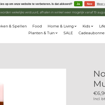
kies op om onze website te verbeteren. Is dat akkoord?
Ja
Nee
Meer 
en worden wekelijks verstuurd, afhalen in winkel weer mogelijk vanaf 19 augu
ken & Spellen
Food
Home & Living
Kids
Lif
Planten & Tuin
SALE
Cadeaubonne
No
Mu
€6,9
Incl. b