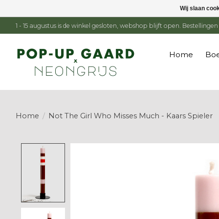
Wij slaan coo
1 - 15 augustus is de winkel gesloten, webshop blijft open. Bestelling
Home
Boe
Home
/
Not The Girl Who Misses Much - Kaars Spieler
Product image slideshow Items