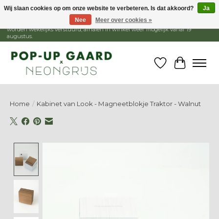
Wij slaan cookies op om onze website te verbeteren. Is dat akkoord?
Ja
Nee
Meer over cookies »
1 - 15 augustus is de winkel gesloten, webshop blijft open. Bestellingen
worden wekelijks verstuurd, afhalen in winkel weer mogelijk vanaf 19
augustus.
Verlanglijst
Winkelw
Home
/
Kabinet van Look - Magneetblokje Traktor - Walnut
Product image slideshow Items