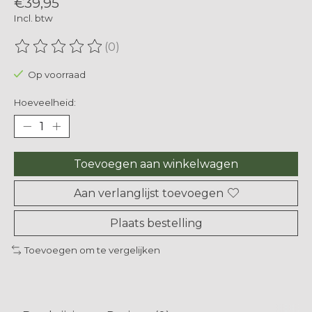
€39,95
Incl. btw
(0)
De beoordeling van dit product is
0
van de 5
Op voorraad
Hoeveelheid:
Toevoegen aan winkelwagen
Aan verlanglijst toevoegen
Plaats bestelling
Toevoegen om te vergelijken