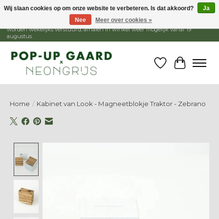
Wij slaan cookies op om onze website te verbeteren. Is dat akkoord?
Ja
Nee
Meer over cookies »
1 - 15 augustus is de winkel gesloten, webshop blijft open. Bestellingen
worden wekelijks verstuurd, afhalen in winkel weer mogelijk vanaf 19
augustus.
Verlanglijst
Winkelw
Home
/
Kabinet van Look - Magneetblokje Traktor - Zebrano
Product image slideshow Items