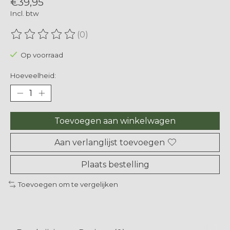
€39,95
Incl. btw
(0)
De beoordeling van dit product is
0
van de 5
Op voorraad
Hoeveelheid:
Toevoegen aan winkelwagen
Aan verlanglijst toevoegen
Plaats bestelling
Toevoegen om te vergelijken