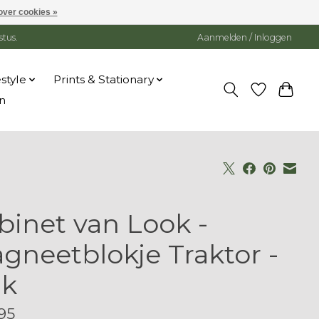
over cookies »
stus.
Aanmelden / Inloggen
estyle
Prints & Stationary
n
binet van Look -
gneetblokje Traktor -
k
95