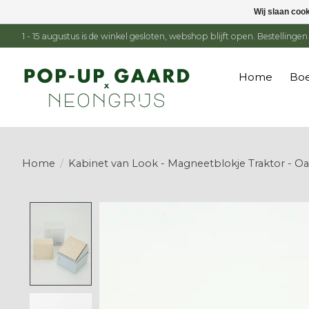
Wij slaan coo
1 - 15 augustus is de winkel gesloten, webshop blijft open. Bestelling
Home
Boe
Home
/
Kabinet van Look - Magneetblokje Traktor - O
Product image slideshow Items