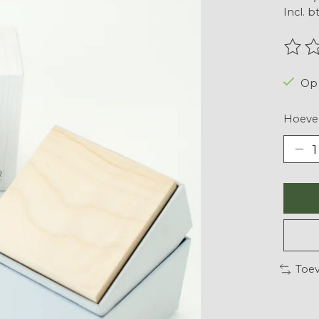
Incl. b
De be
Op 
Hoevee
Toev