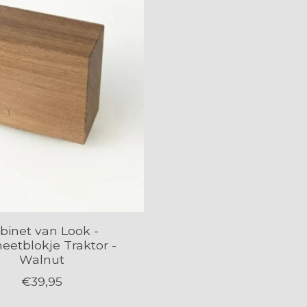
binet van Look -
etblokje Traktor -
Walnut
€39,95