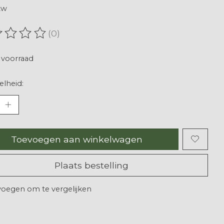
tw
(0)
oordeling van dit product is
0
van de 5
voorraad
lheid:
Toevoegen aan winkelwagen
Plaats bestelling
oegen om te vergelijken