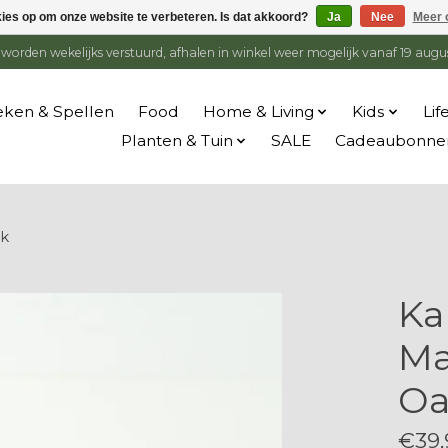
kies op om onze website te verbeteren. Is dat akkoord?
Ja
Nee
Meer 
en worden wekelijks verstuurd, afhalen in winkel weer mogelijk vanaf 19 augu
ken & Spellen
Food
Home & Living
Kids
Lif
Planten & Tuin
SALE
Cadeaubonne
ak
Ka
Ma
Oa
€39,