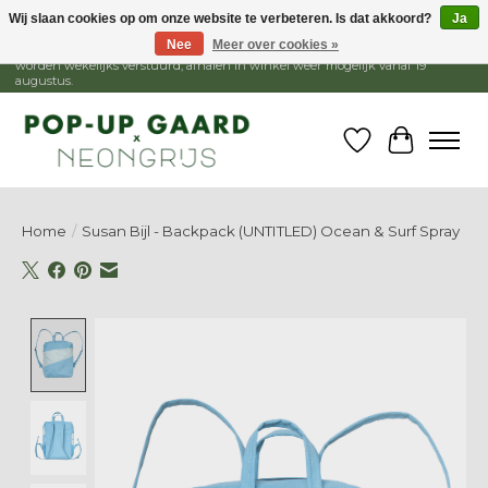
Wij slaan cookies op om onze website te verbeteren. Is dat akkoord?
Ja
Nee
Meer over cookies »
1 - 15 augustus is de winkel gesloten, webshop blijft open. Bestellingen
worden wekelijks verstuurd, afhalen in winkel weer mogelijk vanaf 19
augustus.
Verlanglijst
Winkelw
Home
/
Susan Bijl - Backpack (UNTITLED) Ocean & Surf Spray
Product image slideshow Items