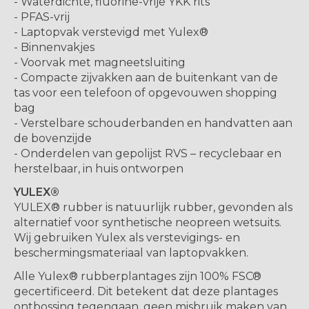
- Waterdichte, fluorine-vrije YKK rits
- PFAS-vrij
- Laptopvak verstevigd met Yulex®
- Binnenvakjes
- Voorvak met magneetsluiting
- Compacte zijvakken aan de buitenkant van de
tas voor een telefoon of opgevouwen shopping
bag
- Verstelbare schouderbanden en handvatten aan
de bovenzijde
- Onderdelen van gepolijst RVS – recyclebaar en
herstelbaar, in huis ontworpen
YULEX®
YULEX® rubber is natuurlijk rubber, gevonden als
alternatief voor synthetische neopreen wetsuits.
Wij gebruiken Yulex als verstevigings- en
beschermingsmateriaal van laptopvakken.
Alle Yulex® rubberplantages zijn 100% FSC®
gecertificeerd. Dit betekent dat deze plantages
ontbossing tegengaan, geen misbruik maken van