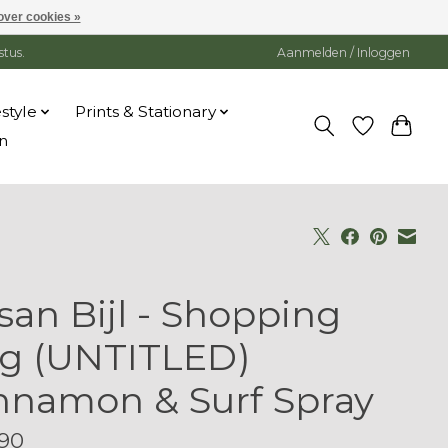
over cookies »
stus.
Aanmelden / Inloggen
estyle
Prints & Stationary
n
san Bijl - Shopping
g (UNTITLED)
nnamon & Surf Spray
90