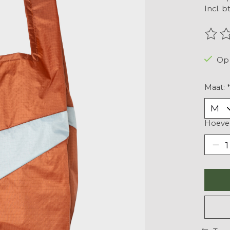
Incl. b
De be
Op 
Maat:
*
Hoevee