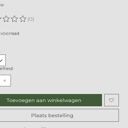
tw
(0)
oordeling van dit product is
0
van de 5
voorraad
lheid:
Toevoegen aan winkelwagen
Plaats bestelling