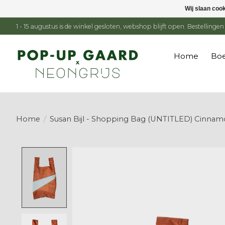
Wij slaan coo
1 - 15 augustus is de winkel gesloten, webshop blijft open. Bestelling
Home
Boe
Home
/
Susan Bijl - Shopping Bag (UNTITLED) Cinnamo
Product image slideshow Items