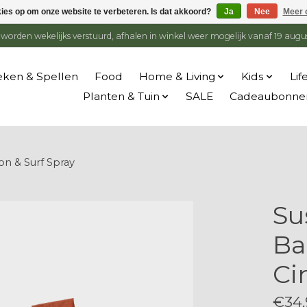
kies op om onze website te verbeteren. Is dat akkoord?
Ja
Nee
Meer 
en worden wekelijks verstuurd, afhalen in winkel weer mogelijk vanaf 19 augu
ken & Spellen
Food
Home & Living
Kids
Lif
Planten & Tuin
SALE
Cadeaubonne
n & Surf Spray
Su
Ba
Ci
€34,