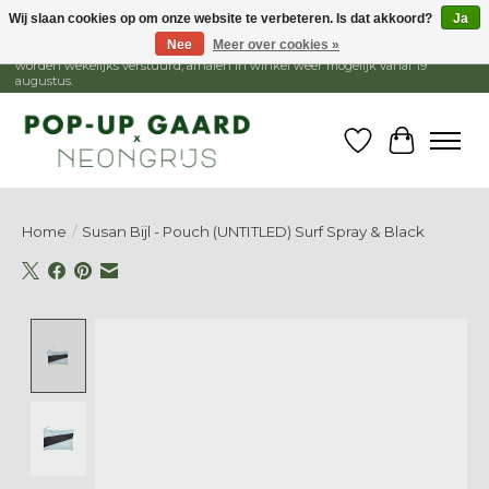
Wij slaan cookies op om onze website te verbeteren. Is dat akkoord?
Ja
Nee
Meer over cookies »
1 - 15 augustus is de winkel gesloten, webshop blijft open. Bestellingen
worden wekelijks verstuurd, afhalen in winkel weer mogelijk vanaf 19
augustus.
Verlanglijst
Winkelw
Home
/
Susan Bijl - Pouch (UNTITLED) Surf Spray & Black
Product image slideshow Items