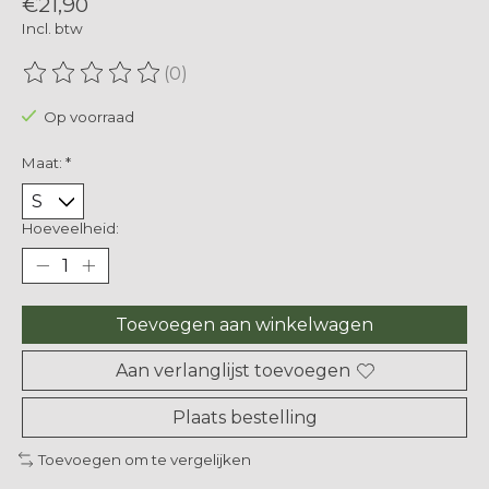
€21,90
Incl. btw
(0)
De beoordeling van dit product is
0
van de 5
Op voorraad
Maat:
*
Hoeveelheid:
Toevoegen aan winkelwagen
Aan verlanglijst toevoegen
Plaats bestelling
Toevoegen om te vergelijken