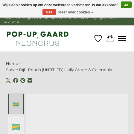
Wij slaan cookies op om onze website te verbeteren. Is dat akkoord?
Ja
Nee
Meer over cookies »
1 - 15 augustus is de winkel gesloten, webshop blijft open. Bestellingen
worden wekelijks verstuurd, afhalen in winkel weer mogelijk vanaf 19
augustus.
Verlanglijst
Winkelw
Home
/
Susan Bijl - Pouch (UNTITLED) Holly Green & Calendula
Product image slideshow Items