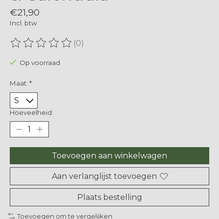
€21,90
Incl. btw
(0)
De beoordeling van dit product is
0
van de 5
Op voorraad
Maat:
*
Hoeveelheid:
Toevoegen aan winkelwagen
Aan verlanglijst toevoegen
Plaats bestelling
Toevoegen om te vergelijken