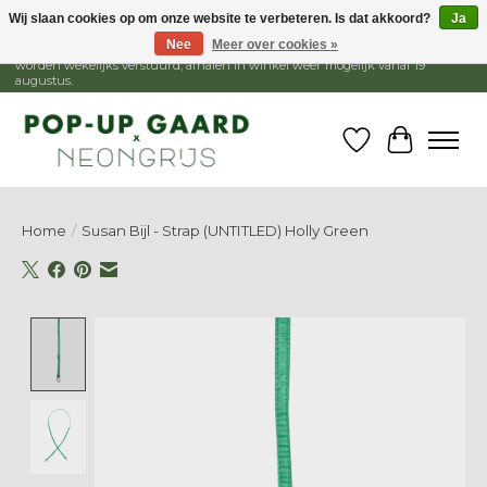
Wij slaan cookies op om onze website te verbeteren. Is dat akkoord?
Ja
Nee
Meer over cookies »
1 - 15 augustus is de winkel gesloten, webshop blijft open. Bestellingen
worden wekelijks verstuurd, afhalen in winkel weer mogelijk vanaf 19
augustus.
Verlanglijst
Winkelw
Home
/
Susan Bijl - Strap (UNTITLED) Holly Green
Product image slideshow Items