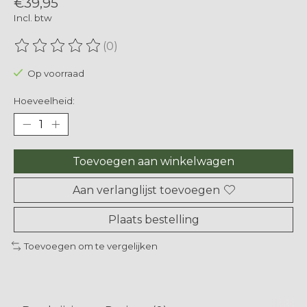
€39,95
Incl. btw
(0)
De beoordeling van dit product is
0
van de 5
Op voorraad
Hoeveelheid:
Toevoegen aan winkelwagen
Aan verlanglijst toevoegen
Plaats bestelling
Toevoegen om te vergelijken