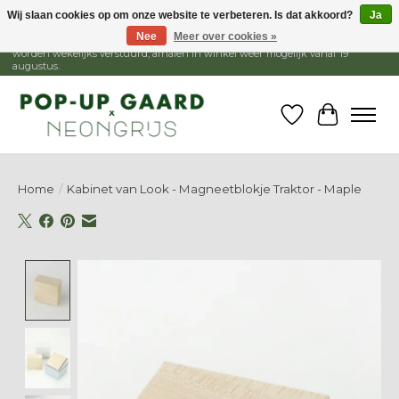
Wij slaan cookies op om onze website te verbeteren. Is dat akkoord?
Ja
Nee
Meer over cookies »
1 - 15 augustus is de winkel gesloten, webshop blijft open. Bestellingen
worden wekelijks verstuurd, afhalen in winkel weer mogelijk vanaf 19
augustus.
Verlanglijst
Winkelw
Home
/
Kabinet van Look - Magneetblokje Traktor - Maple
Product image slideshow Items